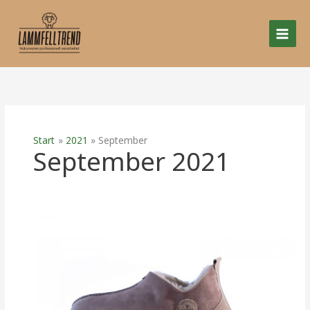
Zum
Inhalt
springen
Start
2021
September
September 2021
02
–
03.10.21
–
Herbstmarkt
Schloss