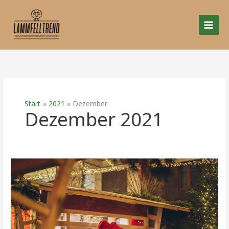
Zum
Inhalt
springen
Start
2021
Dezember
Dezember 2021
18
–
19.12.21
Weihnachtsmarkt
&
Kunsthandwerk